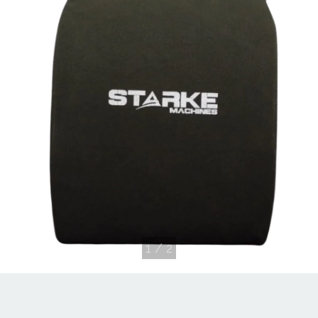
1
/
2