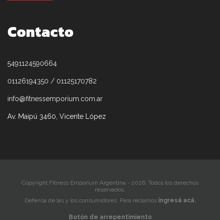
Contacto
5491124590664
01126194350 / 01125170782
info@fitnessemporium.com.ar
Av. Maipú 3460, Vicente López
Copyright Fitness Emporium Argentina - 2026. Todos los derechos
reservados.
Defensa de las y los consumidores. Para reclamos
ingresá acá.
Botón de arrepentimiento