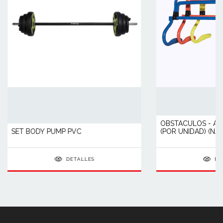
OBSTACULOS - AG
SET BODY PUMP PVC
(POR UNIDAD) (NA
DETALLES
DE