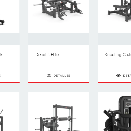
ck
Deadlift Elite
Kneeling Glut
S
DETALLES
DET