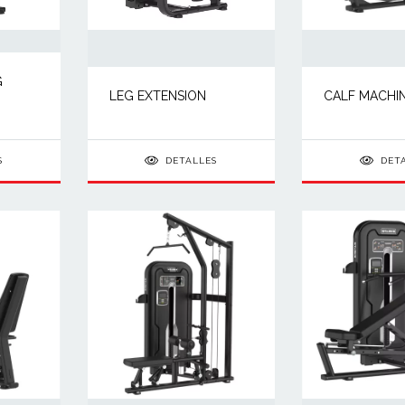
G
LEG EXTENSION
CALF MACHI
S
DETALLES
DET