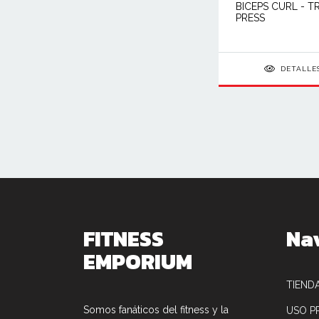
BICEPS CURL - T
PRESS
DETALLE
FITNESS
Na
EMPORIUM
TIEND
Somos fanáticos del fitness y la
USO P