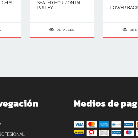
RICEPS
SEATED HORIZONTAL
PULLEY
LOWER BAC
S
DETALLES
DET
vegación
Medios de pa
A
ROFESIONAL