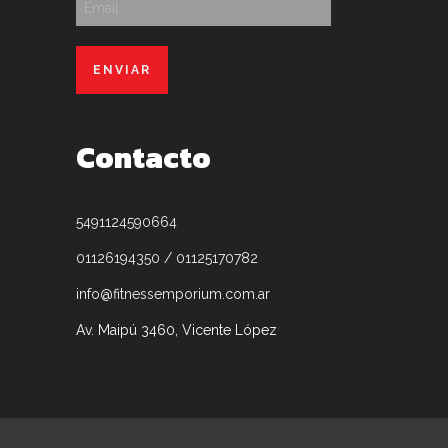
Contacto
5491124590664
01126194350 / 01125170782
info@fitnessemporium.com.ar
Av. Maipú 3460, Vicente López