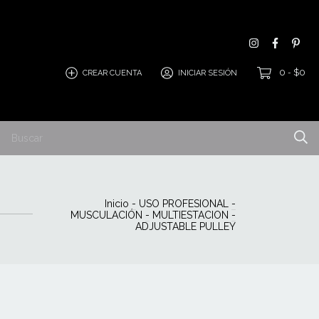
0
$0
CREAR CUENTA
INICIAR SESIÓN
-
Inicio
-
USO PROFESIONAL
-
MUSCULACIÓN
-
MULTIESTACION
-
ADJUSTABLE PULLEY