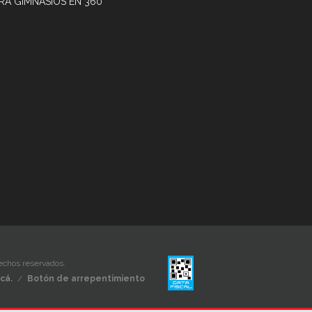
RA GIMNASIOS EN 360
echos reservados.
cá.
/
Botón de arrepentimiento