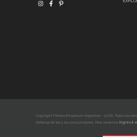
EXPLO
Copyright Fitness Emporium Argentina - 2026. Todos los der
Defensa de las y los consumidores. Para reclamos
ingresá a