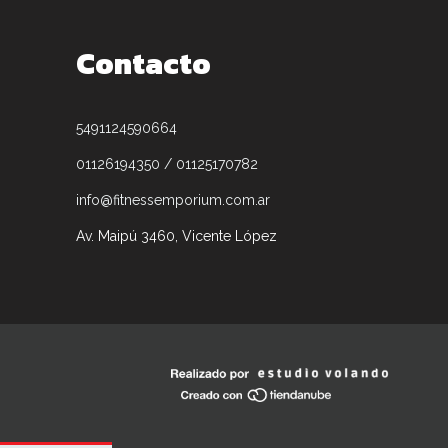
Contacto
5491124590664
01126194350 / 01125170782
info@fitnessemporium.com.ar
Av. Maipú 3460, Vicente López